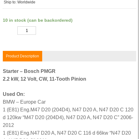
Ship to: Worldwide
10 in stock (can be backordered)
Quantity
Product Description
Starter – Bosch PMGR
2.2 kW, 12 Volt, CW, 11-Tooth Pinion
Used On:
BMW – Europe Car
1 (E81) Eng.M47 D20 (204D4), N47 D20 A, N47 D20 C 120
d 120kw “M47 D20 (204D4), N47 D20 A, N47 D20 C” 2006-
2012
1 (E81) Eng.N47 D20 A, N47 D20 C 116 d 66kw “N47 D20