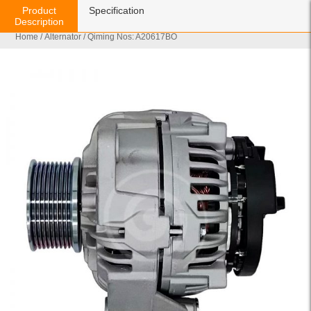
Product
Specification
Description
Home
/
Alternator
/ Qiming Nos: A20617BO