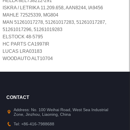
HELLA 8EL738212-291
ISKRA / LETRIKA 11.209.658, AAN8244, IA9456
MAHLE 72525339, MG804
MAN 51261017278, 51261017283, 51261017287,
51261017296, 51261019283
ELSTOCK 48-5795
HC PARTS CA1997IR
LUCAS LRA03183
WOODAUTO ALT10704
CONTACT
Address: No. 100 Weihai Road, West Sea Industrial
Zone, Jinzhou, Liaoning, China
Tel: +86-416-7988688